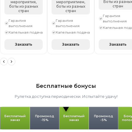
Боты из разны
мероприятия,
мероприятием,
стран
боты из разных
боты из разных
стран
стран
Гарантия
Гарантия
Гарантия
выполнения
выполнения
выполнения
Капельная под
Капельная подача
Капельная подача
Заказать
Заказать
Заказать
Бесплатные бонусы
Рулетка доступна периодически. Испытайте удачу!
Бесплатный
Промокод
Бесплатный
Промокод
Бону
заказ
-15%
заказ
-5%
попо