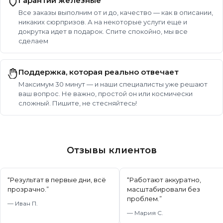
Гарантии железные
Все заказы выполним от и до, качество — как в описании,
никаких сюрпризов. А на некоторые услуги еще и
докрутка идет в подарок. Спите спокойно, мы все
сделаем
Поддержка, которая реально отвечает
Максимум 30 минут — и наши специалисты уже решают
ваш вопрос. Не важно, простой он или космически
сложный. Пишите, не стесняйтесь!
Отзывы клиентов
“
Результат в первые дни, всё
“
Работают аккуратно,
прозрачно.
”
масштабировали без
проблем.
”
—
Иван П.
—
Мария С.