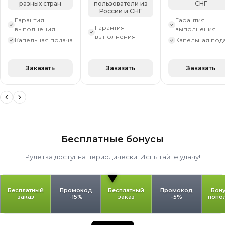
разных стран
пользователи из
СНГ
России и СНГ
Гарантия
Гарантия
Гарантия
выполнения
выполнения
выполнения
Капельная подача
Капельная под
Заказать
Заказать
Заказать
Бесплатные бонусы
Рулетка доступна периодически. Испытайте удачу!
Бесплатный
Промокод
Бесплатный
Промокод
Бону
заказ
-15%
заказ
-5%
попо