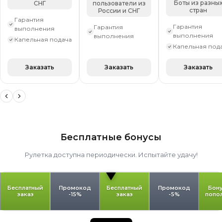
Боты из разны
СНГ
пользователи из
стран
России и СНГ
Гарантия
Гарантия
Гарантия
выполнения
выполнения
выполнения
Капельная подача
Капельная под
Заказать
Заказать
Заказать
Бесплатные бонусы
Рулетка доступна периодически. Испытайте удачу!
Бесплатный
Промокод
Бесплатный
Промокод
Бону
заказ
-15%
заказ
-5%
попо