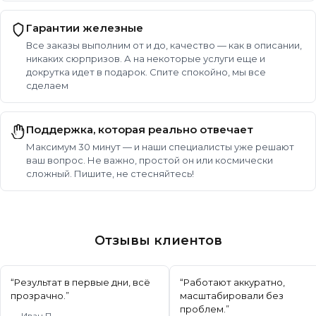
Гарантии железные
Все заказы выполним от и до, качество — как в описании,
никаких сюрпризов. А на некоторые услуги еще и
докрутка идет в подарок. Спите спокойно, мы все
сделаем
Поддержка, которая реально отвечает
Максимум 30 минут — и наши специалисты уже решают
ваш вопрос. Не важно, простой он или космически
сложный. Пишите, не стесняйтесь!
Отзывы клиентов
“
Результат в первые дни, всё
“
Работают аккуратно,
прозрачно.
”
масштабировали без
проблем.
”
—
Иван П.