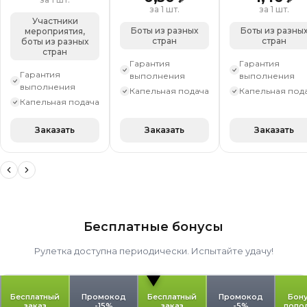
за 1 шт.
за 1 шт.
Участники
Боты из разных
Боты из разны
мероприятия,
стран
стран
боты из разных
стран
Гарантия
Гарантия
Гарантия
выполнения
выполнения
выполнения
Капельная подача
Капельная под
Капельная подача
Заказать
Заказать
Заказать
Бесплатные бонусы
Рулетка доступна периодически. Испытайте удачу!
Бесплатный
Промокод
Бесплатный
Промокод
Бону
заказ
-15%
заказ
-5%
попо