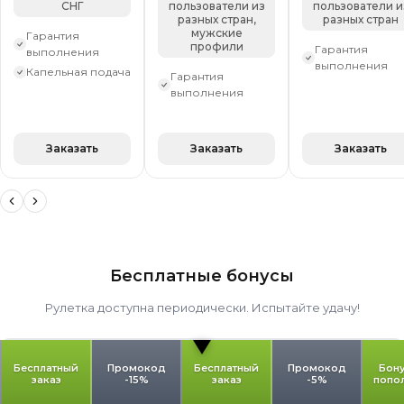
СНГ
пользователи из
пользователи и
разных стран,
разных стран
мужские
Гарантия
профили
Гарантия
выполнения
выполнения
Капельная подача
Гарантия
выполнения
Заказать
Заказать
Заказать
Бесплатные бонусы
Рулетка доступна периодически. Испытайте удачу!
Бесплатный
Промокод
Бесплатный
Промокод
Бону
заказ
-15%
заказ
-5%
попо