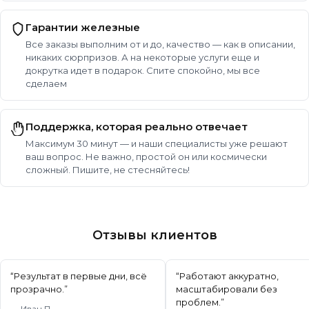
Гарантии железные
Все заказы выполним от и до, качество — как в описании,
никаких сюрпризов. А на некоторые услуги еще и
докрутка идет в подарок. Спите спокойно, мы все
сделаем
Поддержка, которая реально отвечает
Максимум 30 минут — и наши специалисты уже решают
ваш вопрос. Не важно, простой он или космически
сложный. Пишите, не стесняйтесь!
Отзывы клиентов
“
Результат в первые дни, всё
“
Работают аккуратно,
прозрачно.
”
масштабировали без
проблем.
”
—
Иван П.