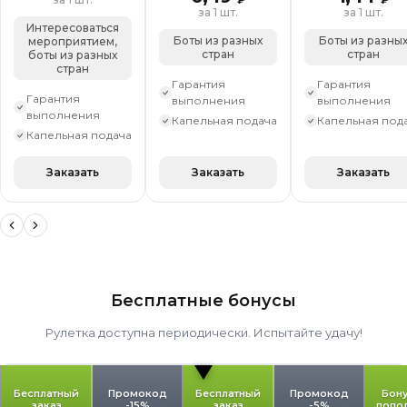
за 1 шт.
за 1 шт.
Интересоваться
Боты из разных
Боты из разны
мероприятием,
стран
стран
боты из разных
стран
Гарантия
Гарантия
Гарантия
выполнения
выполнения
выполнения
Капельная подача
Капельная под
Капельная подача
Заказать
Заказать
Заказать
Бесплатные бонусы
Рулетка доступна периодически. Испытайте удачу!
Бесплатный
Промокод
Бесплатный
Промокод
Бону
заказ
-15%
заказ
-5%
попо