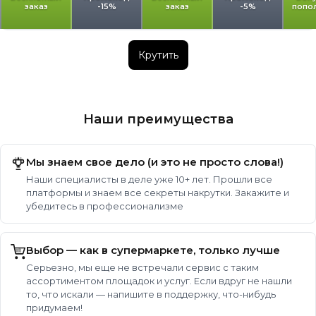
заказ
-15%
заказ
-5%
попо
Крутить
Наши преимущества
Мы знаем свое дело (и это не просто слова!)
Наши специалисты в деле уже 10+ лет. Прошли все
платформы и знаем все секреты накрутки. Закажите и
убедитесь в профессионализме
Выбор — как в супермаркете, только лучше
Серьезно, мы еще не встречали сервис с таким
ассортиментом площадок и услуг. Если вдруг не нашли
то, что искали — напишите в поддержку, что-нибудь
придумаем!