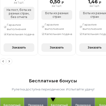
0,50
1,46
₽
₽
за 1 шт.
за 1 шт.
за 1 шт.
На пост, боты из
Боты из разных
Боты из разны
разных стран,
стран
стран
без отчета
Гарантия
Гарантия
Гарантия
выполнения
выполнения
выполнения
Капельная подача
Капельная под
Капельная подача
Заказать
Заказать
Заказать
Бесплатные бонусы
Рулетка доступна периодически. Испытайте удачу!
Бесплатный
Промокод
Бесплатный
Промокод
Бону