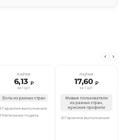
 видео
Реакции на пост
Просмотры видео
Просмотры
ЛАЙКИ
ЛАЙКИ
6,13
17,60
₽
₽
за 1 шт.
за 1 шт.
Боты из разных стран
Живые пользователи
Живые
из разных стран,
из 
мужские профили
жен
Гарантия выполнения
Капельная подача
Гарантия выполнения
Гаран