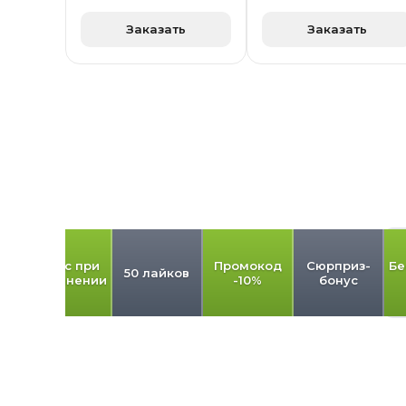
Заказать
Заказать
од
Бонус при
Промокод
Сюрприз-
Бе
50 лайков
пополнении
-10%
бонус