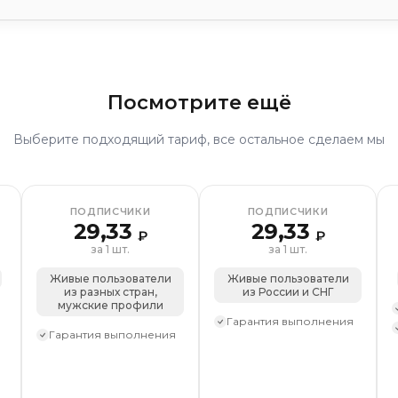
ппу
Подписчики на профиль
Лайки на пост
Лайки на
ии
Посмотрите ещё
Апвоуты
Просмотры
Дизлайки на пост
Репосты
посты
Выберите подходящий тариф, все остальное сделаем мы
визиты)
збранное
Комментарии
ПОДПИСЧИКИ
ПОДПИСЧИКИ
ции
Просмотры
Зрители на стрим
Репосты
29,33
29,33
алобы
Комплексное продвижение
₽
₽
за 1 шт.
за 1 шт.
осты
анения
Живые пользователи
Живые пользователи
из разных стран,
из России и СНГ
мужские профили
Гарантия выполнения
Гарантия выполнения