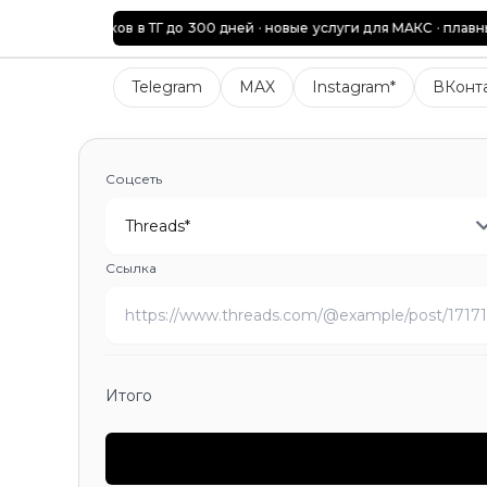
и подписчиков в ТГ до 300 дней · новые услуги для МАКС · плавные 
Telegram
Подписчики
Подписчики в закрытый кана
Telegram
MAX
Instagram*
ВКонт
MAX
Подписчики
Подписчики в закрытый канал
Про
Instagram*
Подписчики
Лайки
Просмотры видео (Reel
ВКонтакте
Подписчики
Заявки в друзья
Лайки
Лайки
TikTok
Подписчики
Лайки на видео
Лайки на комме
Соцсеть
Twitch
Подписчики
Просмотры видео
Просмотры кл
Threads*
YouTube
Подписчики
Просмотры видео
Просмотры 
Avito
Подписчики
Просмотры объявления
Лайки
Лич
Ссылка
Likee
Подписчики
Просмотры
Лайки
Репосты
Коммен
Яндекс.Дзен
Подписчики
Лайки на видео
Лайки на 
RuTube
Подписчики
Лайки на видео
Лайки на шорт
Одноклассники
Заявки в друзья
Участники в группу
Kick
Подписчики
Просмотры клипа
Просмотры виде
Итого
Discord
Жалобы
X (Twitter)
Подписчики
Участники сообщества
Просм
Pinterest
Подписчики
Лайки
Реакции
Репосты
Сохра