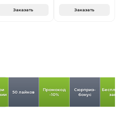
Заказать
Заказать
ри
Промокод
Сюрприз-
Бесплатный
50 лайков
нии
-10%
бонус
заказ