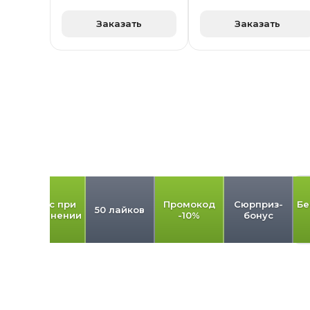
Заказать
Заказать
од
Бонус при
Промокод
Сюрприз-
Бе
50 лайков
пополнении
-10%
бонус