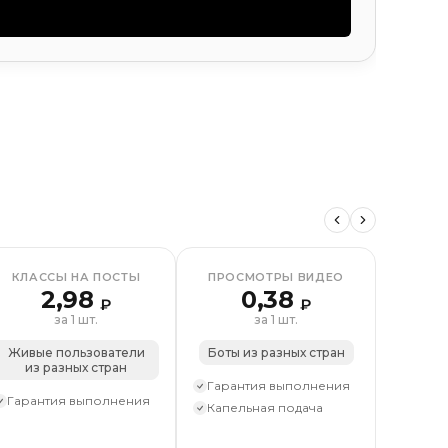
 видео
Реакции на пост
Просмотры видео
Просмотры
КЛАССЫ НА ПОСТЫ
ПРОСМОТРЫ ВИДЕО
КО
2,98
0,38
₽
₽
за 1 шт.
за 1 шт.
Живые пользователи
Боты из разных стран
Оффе
из разных стран
Гарантия выполнения
Гарантия выполнения
Гаран
Капельная подача
Капел