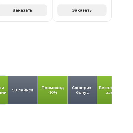
Заказать
Заказать
ри
Промокод
Сюрприз-
Бесплатный
50 лайков
нии
-10%
бонус
заказ