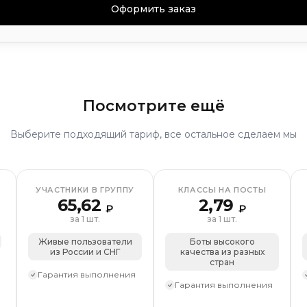
ппу
Подписчики на профиль
Лайки на пост
Лайки на
Оформить заказ
ии
Апвоуты
Просмотры
Дизлайки на пост
Репосты
посты
Посмотрите ещё
визиты)
Выберите подходящий тариф, все остальное сделаем мы
збранное
Комментарии
ции
Просмотры
Зрители на стрим
Репосты
алобы
Комплексное продвижение
УЧАСТНИКИ В ГРУППУ
КЛАССЫ НА ПОСТЫ
осты
65,62
2,79
₽
₽
анения
за 1 шт.
за 1 шт.
Живые пользователи
Боты высокого
из России и СНГ
качества из разных
стран
Гарантия выполнения
Гарантия выполнения