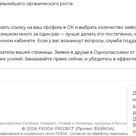
дальнейшего органического роста.
зать ссылку на ваш профиль в ОК и выбрать количество заяво
лишком много за один раз — лучше делать это постепенно, 
ичном кабинете. Если у вас возникнут вопросы, служба подд
затели вашей страницы. Заявки в друзья в Одноклассники о
их усилий. Заказывайте прямо сейчас и убедитесь в эффект
Д
В
и
С 
По
д
о
П
принадлежит Facebook, Instagram, Threads и WhatsApp, признана в России экс
В
© 2026 FEIJOA PROJECT (Проект ФЕЙХОА)
о
одвижения в социальных сетях FEIJOA
·
Согласие на обработку персональных