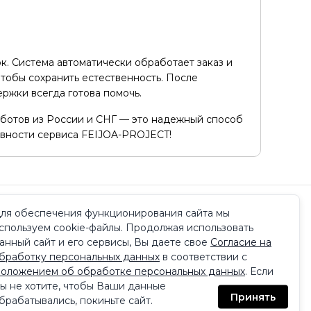
к. Система автоматически обработает заказ и
чтобы сохранить естественность. После
ержки всегда готова помочь.
т ботов из России и СНГ — это надежный способ
ивности сервиса FEIJOA-PROJECT!
ля обеспечения функционирования сайта мы
ремя работы поддержки
спользуем cookie-файлы. Продолжая использовать
9:00 до 21:00 по МСК
мощь
анный сайт и его сервисы, Вы даете свое
Согласие на
бработку персональных данных
в соответствии с
оложением об обработке персональных данных
. Если
тремистской организацией.
ы не хотите, чтобы Ваши данные
Принять
брабатывались, покиньте сайт.
 данных
·
Положение об обработке персональных данных
·