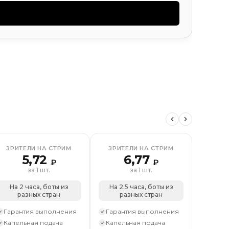
 видео
Реакции на пост
Просмотры видео
Просмотры
ЗРИТЕЛИ НА СТРИМ
ЗРИТЕЛИ НА СТРИМ
ЗРИТ
5,72
6,77
₽
₽
за 1 шт.
за 1 шт.
На 2 часа, боты из
На 2.5 часа, боты из
На 6 
разных стран
разных стран
ра
Гарантия выполнения
Гарантия выполнения
Гаран
Капельная подача
Капельная подача
Капел