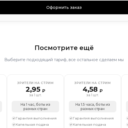
ппу
Подписчики на профиль
Лайки на пост
Лайки на
ии
Оформить заказ
Апвоуты
Просмотры
Дизлайки на пост
Репосты
посты
Посмотрите ещё
визиты)
Выберите подходящий тариф, все остальное сделаем мы
збранное
Комментарии
ции
Просмотры
Зрители на стрим
Репосты
алобы
Комплексное продвижение
осты
ЗРИТЕЛИ НА СТРИМ
ЗРИТЕЛИ НА СТРИМ
2,95
4,58
анения
₽
₽
за 1 шт.
за 1 шт.
На 1 час, боты из
На 1.5 часа, боты из
разных стран
разных стран
Гарантия выполнения
Гарантия выполнения
Капельная подача
Капельная подача