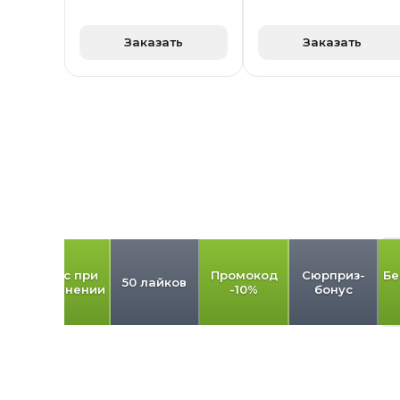
Заказать
Заказать
од
Бонус при
Промокод
Сюрприз-
Бе
50 лайков
пополнении
-10%
бонус