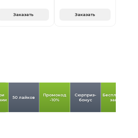
Заказать
Заказать
ри
Промокод
Сюрприз-
Бесплатный
50 лайков
нии
-10%
бонус
заказ