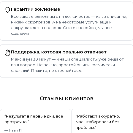
Гарантии железные
Все заказы выполним от и до, качество — как в описании,
никаких сюрпризов. А на некоторые услуги еще и
докрутка идет в подарок. Спите спокойно, мы все
сделаем
Поддержка, которая реально отвечает
Максимум 30 минут — и наши специалисты уже решают
ваш вопрос. Не важно, простой он или космически
сложный. Пишите, не стесняйтесь!
Отзывы клиентов
“
Результат в первые дни, всё
“
Работают аккуратно,
прозрачно.
”
масштабировали без
проблем.
”
—
Иван П.