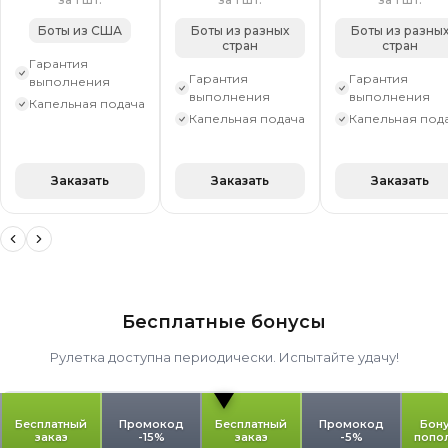
Боты из США
Боты из разных
Боты из разны
стран
стран
Гарантия
Гарантия
Гарантия
выполнения
выполнения
выполнения
Капельная подача
Капельная подача
Капельная под
Заказать
Заказать
Заказать
Бесплатные бонусы
Рулетка доступна периодически. Испытайте удачу!
Бесплатный
Промокод
Бесплатный
Промокод
Бону
заказ
-15%
заказ
-5%
попо