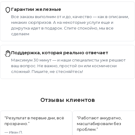
Гарантии железные
Все заказы выполним от и до, качество — как в описании,
никаких сюрпризов. А на некоторые услуги еще и
докрутка идет в подарок. Спите спокойно, мы все
сделаем
Поддержка, которая реально отвечает
Максимум 30 минут — и наши специалисты уже решают
ваш вопрос. Не важно, простой он или космически
сложный. Пишите, не стесняйтесь!
Отзывы клиентов
“
Результат в первые дни, всё
“
Работают аккуратно,
прозрачно.
”
масштабировали без
проблем.
”
—
Иван П.