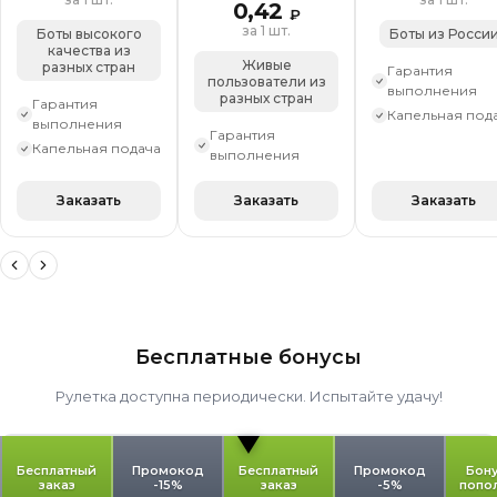
0,42
₽
за 1 шт.
Боты высокого
Боты из Росси
качества из
Живые
разных стран
Гарантия
пользователи из
выполнения
разных стран
Гарантия
Капельная под
выполнения
Гарантия
Капельная подача
выполнения
Заказать
Заказать
Заказать
Бесплатные бонусы
Рулетка доступна периодически. Испытайте удачу!
Бесплатный
Промокод
Бесплатный
Промокод
Бону
заказ
-15%
заказ
-5%
попо