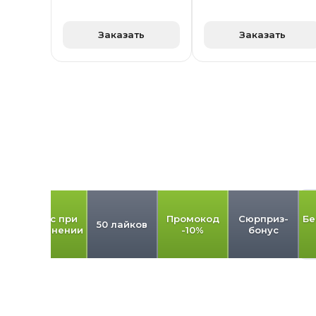
Заказать
Заказать
од
Бонус при
Промокод
Сюрприз-
Бе
50 лайков
пополнении
-10%
бонус