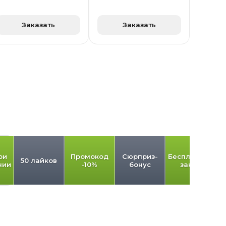
Заказать
Заказать
ри
Промокод
Сюрприз-
Бесплатный
50 лайков
нии
-10%
бонус
заказ