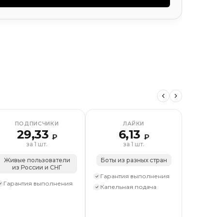
 видео
Реакции на пост
Просмотры видео
Просмотры
ПОДПИСЧИКИ
ЛАЙКИ
29,33
6,13
₽
₽
за 1 шт.
за 1 шт.
Живые пользователи
Боты из разных стран
Живые
из России и СНГ
из 
муж
Гарантия выполнения
Гарантия выполнения
Капельная подача
Гаран