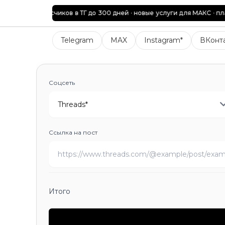
рутки подписчиков в ТГ до 300 дней · новые услуги для МАКС · плавн
Telegram
Подписчики
Подписчики в закрытый кана
Telegram
MAX
Instagram*
ВКонт
MAX
Подписчики
Подписчики в закрытый канал
Про
Instagram*
Подписчики
Лайки
Просмотры видео (Reel
ВКонтакте
Подписчики
Заявки в друзья
Лайки
Лайки
TikTok
Подписчики
Лайки на видео
Лайки на комме
Соцсеть
Twitch
Подписчики
Просмотры видео
Просмотры кл
Threads*
YouTube
Подписчики
Просмотры видео
Просмотры 
Avito
Подписчики
Просмотры объявления
Лайки
Лич
Likee
Подписчики
Просмотры
Лайки
Репосты
Коммен
Ссылка на пост
Яндекс.Дзен
Подписчики
Лайки на видео
Лайки на 
RuTube
Подписчики
Лайки на видео
Лайки на шорт
Одноклассники
Заявки в друзья
Участники в группу
Kick
Подписчики
Просмотры клипа
Просмотры виде
Discord
Жалобы
Итого
X (Twitter)
Подписчики
Участники сообщества
Просм
Pinterest
Подписчики
Лайки
Реакции
Репосты
Сохра