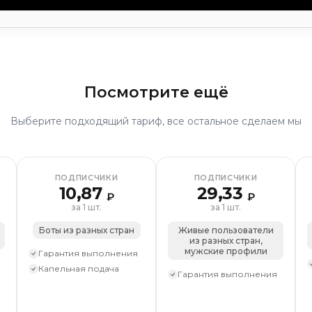
ппу
Подписчики на профиль
Лайки на пост
Лайки на
ии
Апвоуты
Просмотры
Дизлайки на пост
Репосты
Посмотрите ещё
посты
Выберите подходящий тариф, все остальное сделаем мы
визиты)
збранное
Комментарии
ции
Просмотры
Зрители на стрим
Репосты
ПОДПИСЧИКИ
ПОДПИСЧИКИ
алобы
Комплексное продвижение
10,87
29,33
₽
₽
осты
за 1 шт.
за 1 шт.
анения
Боты из разных стран
Живые пользователи
из разных стран,
мужские профили
Гарантия выполнения
Капельная подача
Гарантия выполнения