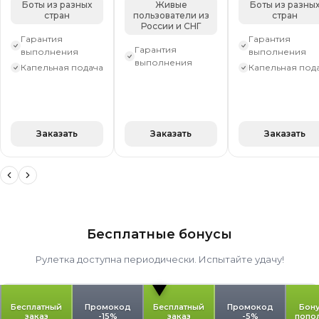
Боты из разных
Живые
Боты из разны
стран
пользователи из
стран
России и СНГ
Гарантия
Гарантия
Гарантия
выполнения
выполнения
выполнения
Капельная подача
Капельная под
Заказать
Заказать
Заказать
Бесплатные бонусы
Рулетка доступна периодически. Испытайте удачу!
Бесплатный
Промокод
Бесплатный
Промокод
Бону
заказ
-15%
заказ
-5%
попо