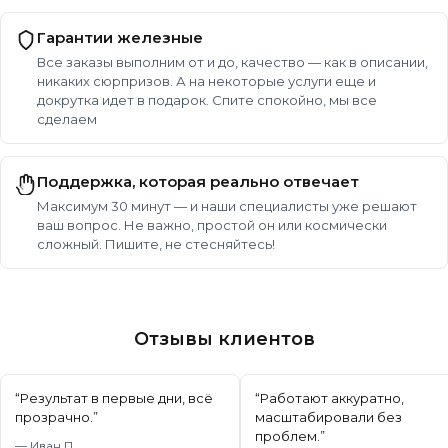
Гарантии железные
Все заказы выполним от и до, качество — как в описании,
никаких сюрпризов. А на некоторые услуги еще и
докрутка идет в подарок. Спите спокойно, мы все
сделаем
Поддержка, которая реально отвечает
Максимум 30 минут — и наши специалисты уже решают
ваш вопрос. Не важно, простой он или космически
сложный. Пишите, не стесняйтесь!
Отзывы клиентов
“
Результат в первые дни, всё
“
Работают аккуратно,
прозрачно.
”
масштабировали без
проблем.
”
—
Иван П.