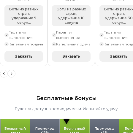
Боты из разных
Боты из разных
Боты из разны
стран,
стран,
стран,
удержание 5
удержание 10
удержание 30
секунд
секунд
секунд
Гарантия
Гарантия
Гарантия
выполнения
выполнения
выполнения
Капельная подача
Капельная подача
Капельная под
Заказать
Заказать
Заказать
Бесплатные бонусы
Рулетка доступна периодически. Испытайте удачу!
Бесплатный
Промокод
Бесплатный
Промокод
Бону
заказ
-15%
заказ
-5%
попо