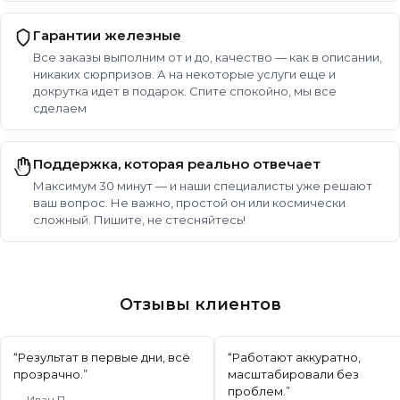
Гарантии железные
Все заказы выполним от и до, качество — как в описании,
никаких сюрпризов. А на некоторые услуги еще и
докрутка идет в подарок. Спите спокойно, мы все
сделаем
Поддержка, которая реально отвечает
Максимум 30 минут — и наши специалисты уже решают
ваш вопрос. Не важно, простой он или космически
сложный. Пишите, не стесняйтесь!
Отзывы клиентов
“
Результат в первые дни, всё
“
Работают аккуратно,
прозрачно.
”
масштабировали без
проблем.
”
—
Иван П.