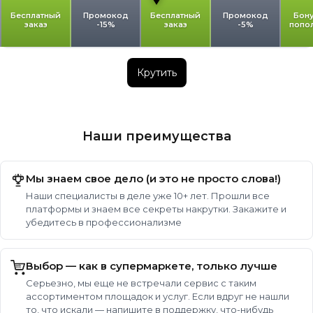
Бесплатный
Промокод
Бесплатный
Промокод
Бону
заказ
-15%
заказ
-5%
попо
Крутить
Наши преимущества
Мы знаем свое дело (и это не просто слова!)
Наши специалисты в деле уже 10+ лет. Прошли все
платформы и знаем все секреты накрутки. Закажите и
убедитесь в профессионализме
Выбор — как в супермаркете, только лучше
Серьезно, мы еще не встречали сервис с таким
ассортиментом площадок и услуг. Если вдруг не нашли
то, что искали — напишите в поддержку, что-нибудь