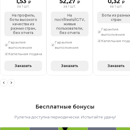
1,53
52,27
0,32
₽
₽
₽
за 1 шт.
за 1 шт.
за 1 шт.
На профиль,
На
Боты из разны
боты высокого
пост/Reels/IGTV,
стран
качества из
живые
разных стран,
пользователи,
Гарантия
без отчета
без отчета
выполнения
Капельная под
Гарантия
Гарантия
выполнения
выполнения
Капельная подача
Заказать
Заказать
Заказать
Бесплатные бонусы
Рулетка доступна периодически. Испытайте удачу!